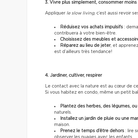
3. Vivre plus simplement, consommer moins
Appliquer
le slow living
, c’est aussi revoir
Réduisez vos achats impulsifs
: deman
contribuera à votre bien-être.
Choisissez des meubles et accessoir
Réparez au lieu de jeter
, et apprene
est d’ailleurs très tendance!
4. Jardiner, cultiver, respirer
Le contact avec la nature est au cœur de ce s
Si vous habitez en condo, même un petit bal
Plantez des herbes, des légumes, ou 
naturels.
Installez un jardin de pluie ou une m
maison.
Prenez le temps d’être dehors
: lire 
observer les nuages avec les enfants.