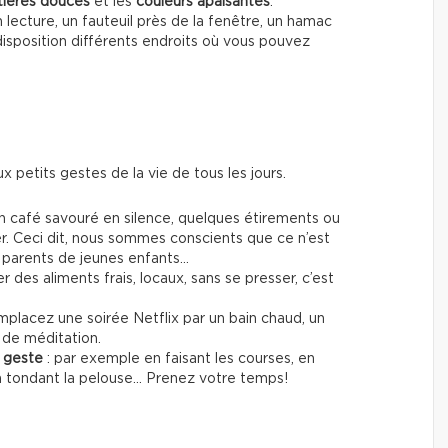
ières douces
et les
couleurs apaisantes
.
n lecture, un fauteuil près de la fenêtre, un hamac
 disposition différents endroits où vous pouvez
ux petits gestes de la vie de tous les jours.
n café savouré en silence, quelques étirements ou
r. Ceci dit, nous sommes conscients que ce n’est
st parents de jeunes enfants…
er des aliments frais, locaux, sans se presser, c’est
mplacez une soirée Netflix par un bain chaud, un
 de méditation.
e geste
: par exemple en faisant les courses, en
 en tondant la pelouse… Prenez votre temps!