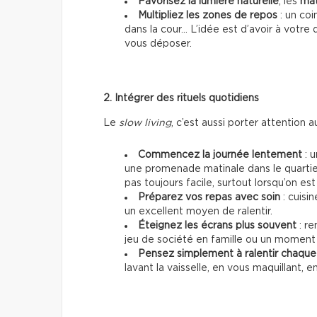
Favorisez la lumière naturelle
, les
mat
Multipliez les zones de repos
: un coi
dans la cour… L’idée est d’avoir à votre
vous déposer.
2. Intégrer des rituels quotidiens
Le
slow living
, c’est aussi porter attention a
Commencez la journée lentement
: u
une promenade matinale dans le quartie
pas toujours facile, surtout lorsqu’on e
Préparez vos repas avec soin
: cuisin
un excellent moyen de ralentir.
Éteignez les écrans plus souvent
: re
jeu de société en famille ou un moment
Pensez simplement à ralentir chaqu
lavant la vaisselle, en vous maquillant,