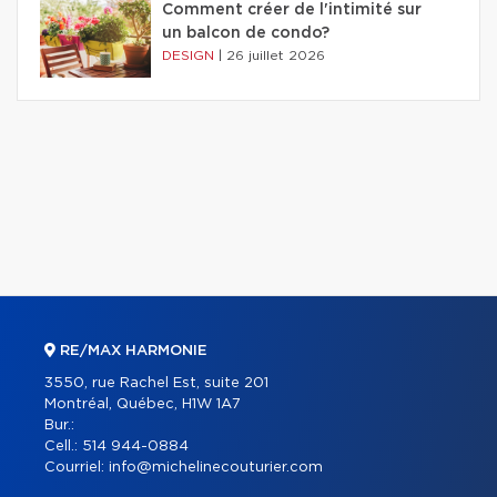
Comment créer de l'intimité sur
un balcon de condo?
DESIGN
|
26 juillet 2026
RE/MAX HARMONIE
3550, rue Rachel Est, suite 201
Montréal, Québec, H1W 1A7
Bur.:
Cell.:
514 944-0884
Courriel:
info@michelinecouturier.com