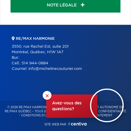
NOTE LÉGALE
RE/MAX HARMONIE
3550, rue Rachel Est, suite 201
Montréal, Québec, H1W 1A7
Bur.:
Cell.:
514 944-0884
Courriel:
info@michelinecouturier.com
×
Avez-vous des
© 2026 RE/MAX HARMONIE – FRANCHISÉ INDÉPENDANT ET AUTONOME DE
questions?
RE/MAX QUÉBEC – TOUS DROITS RÉSERVÉS -
POLITIQUE DE CONFIDENTIALITÉ
-
CONDITIONS D'UTILISATION
-
GESTION DU CONSENTEMENT
SITE WEB PAR